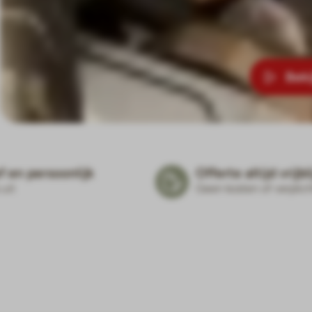
Beki
f en persoonlijk
Offerte altijd vrijb
 uit
Geen kosten of verplic