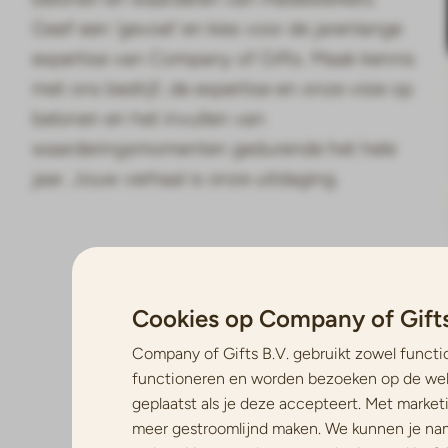
Geef een 'gevoel' en kies voor de jarenlange
expertise van Company of Gifts. Maak kennis
met ons bedrijf, de expertise en onze visie op
belonen en het invullen van
waarderingsmomenten gedurende het hele
jaar. Jouw verhaal is onze uitdaging.
Cookies op Company of Gifts
Company of Gifts B.V. gebruikt zowel functi
functioneren en worden bezoeken op de web
geplaatst als je deze accepteert. Met market
meer gestroomlijnd maken. We kunnen je namel