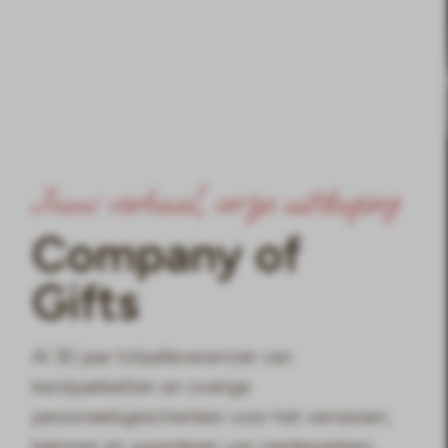
Jouw verhaal, onze uitdaging
Company of
Gifts
Al 30 jaar totaalleverancier van
kerstpakketten en overige
personeelsgeschenken voor het verrassen,
belonen en waarderen van medewerkers.