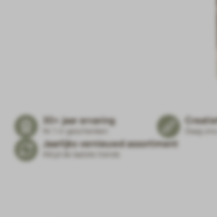
30+ jaar ervaring
Creatie
Nr 1 in geschenken
Daag ons
Jaarlijks vernieuwd assortiment
Altijd de laatste trends