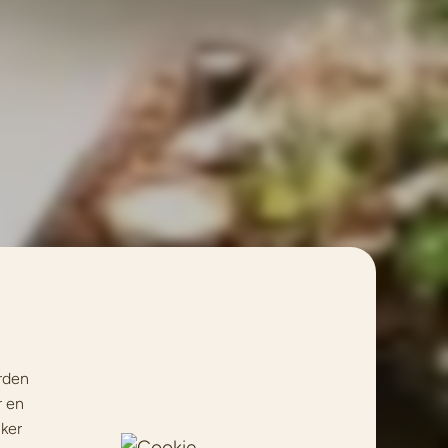
rden
r en
jker