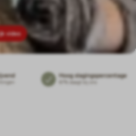
jk video
lijvend
Hoog slagingspercentage
htingen
87% slaagt bij ons