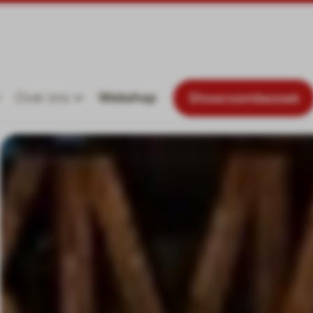
Over ons
Webshop
Showroombezoek